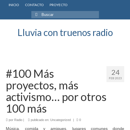
INICIO
CONTACTO
PROYECTO
Buscar
por:
Lluvia con truenos radio
#100 Más
24
FEB 2023
proyectos, más
activismo… por otros
100 más
por
Radio
|
publicado en:
Uncategorized
|
0
Música, comida y amigues, lugares comunes donde