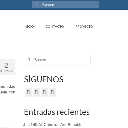
Buscar
por:
INICIO
CONTACTO
PROYECTO
Buscar
2
por:
JUN 2023
SÍGUENOS
omunidad
uvia con
Entradas recientes
#149 All Cotorras Are Beautiful