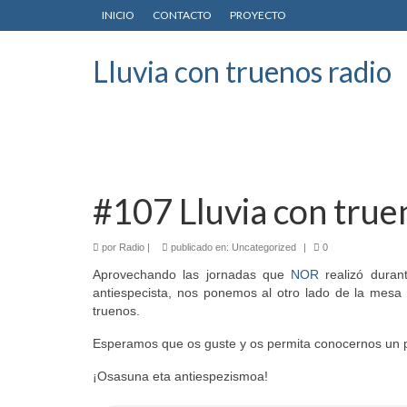
INICIO
CONTACTO
PROYECTO
Lluvia con truenos radio
#107 Lluvia con true
por
Radio
|
publicado en:
Uncategorized
|
0
Aprovechando las jornadas que
NOR
realizó duran
antiespecista, nos ponemos al otro lado de la mesa
truenos.
Esperamos que os guste y os permita conocernos un 
¡Osasuna eta antiespezismoa!