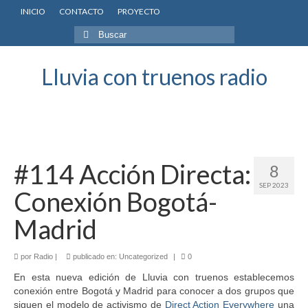
INICIO
CONTACTO
PROYECTO
Buscar
por:
Lluvia con truenos radio
#114 Acción Directa:
8
SEP 2023
Conexión Bogotá-
Madrid
por
Radio
|
publicado en:
Uncategorized
|
0
En esta nueva edición de Lluvia con truenos establecemos
conexión entre Bogotá y Madrid para conocer a dos grupos que
siguen el modelo de activismo de
Direct Action Everywhere
una