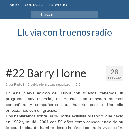
INICIO
CONTACTO
PROYECTO
Buscar
por:
Lluvia con truenos radio
#22 Barry Horne
28
FEB 2020
por
Radio
|
publicado en:
Uncategorized
|
0
En esta nueva edición de “Lluvia con truenos” tenemos un
programa muy especial, en el cual han apoyado muchas
compañera y compañeros para hacerlo posible. Por ello
empezamos con un gracias.
Hoy hablaremos sobre Barry Horne activista británico que nació
en 1952 y murió 2001 con 59 años como consecuencia de su
tercera huelga de hambre desde la cárcel contra la vivisección.