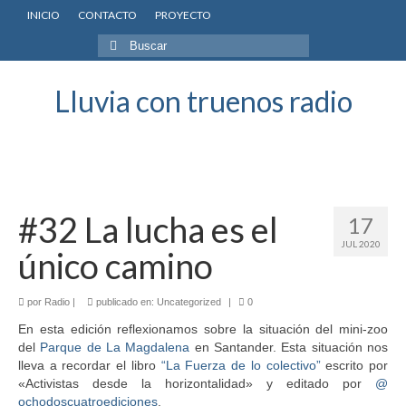
INICIO
CONTACTO
PROYECTO
Buscar
por:
Lluvia con truenos radio
#32 La lucha es el
17
JUL 2020
único camino
por
Radio
|
publicado en:
Uncategorized
|
0
En esta edición reflexionamos sobre la situación del mini-zoo
del
Parque de La Magdalena
en Santander. Esta situación nos
lleva a recordar el libro
“La Fuerza de lo colectivo”
escrito por
«Activistas desde la horizontalidad» y editado por
@
ochodoscuatroediciones
.