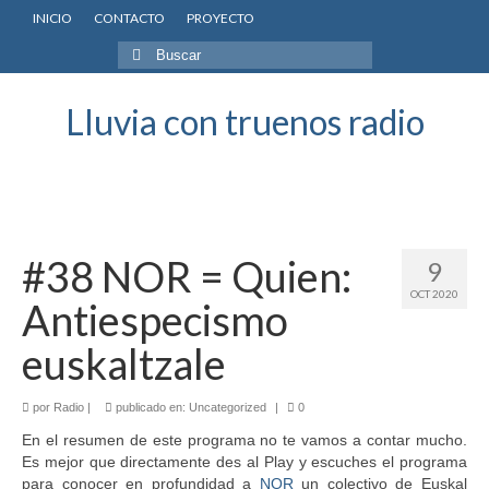
INICIO
CONTACTO
PROYECTO
Buscar
por:
Lluvia con truenos radio
#38 NOR = Quien:
9
OCT 2020
Antiespecismo
euskaltzale
por
Radio
|
publicado en:
Uncategorized
|
0
En el resumen de este programa no te vamos a contar mucho.
Es mejor que directamente des al Play y escuches el programa
para conocer en profundidad a
NOR
un colectivo de Euskal