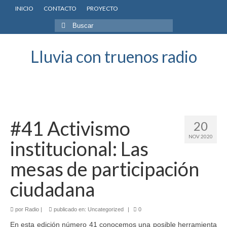
INICIO
CONTACTO
PROYECTO
Buscar
por:
Lluvia con truenos radio
#41 Activismo
20
NOV 2020
institucional: Las
mesas de participación
ciudadana
por
Radio
|
publicado en:
Uncategorized
|
0
En esta edición número 41 conocemos una posible herramienta