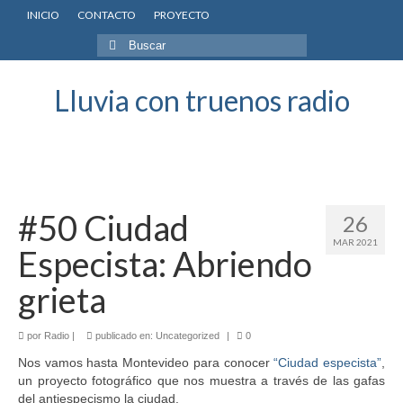
INICIO
CONTACTO
PROYECTO
Buscar
por:
Lluvia con truenos radio
#50 Ciudad
26
MAR 2021
Especista: Abriendo
grieta
por
Radio
|
publicado en:
Uncategorized
|
0
Nos vamos hasta Montevideo para conocer
“Ciudad especista”
,
un proyecto fotográfico que nos muestra a través de las gafas
del antiespecismo la ciudad.