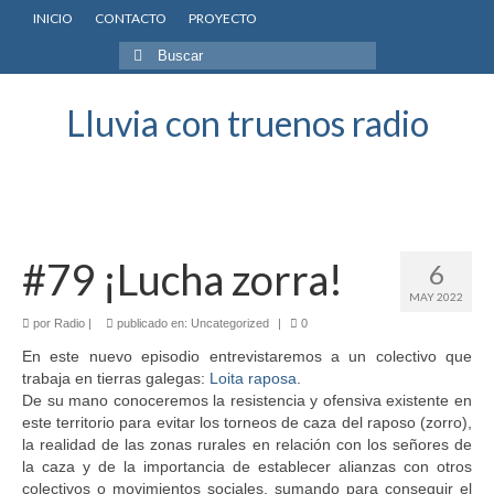
INICIO
CONTACTO
PROYECTO
Buscar
por:
Lluvia con truenos radio
#79 ¡Lucha zorra!
6
MAY 2022
por
Radio
|
publicado en:
Uncategorized
|
0
En este nuevo episodio entrevistaremos a un colectivo que
trabaja en tierras galegas:
Loita raposa
.
De su mano conoceremos la resistencia y ofensiva existente en
este territorio para evitar los torneos de caza del raposo (zorro),
la realidad de las zonas rurales en relación con los señores de
la caza y de la importancia de establecer alianzas con otros
colectivos o movimientos sociales, sumando para conseguir el