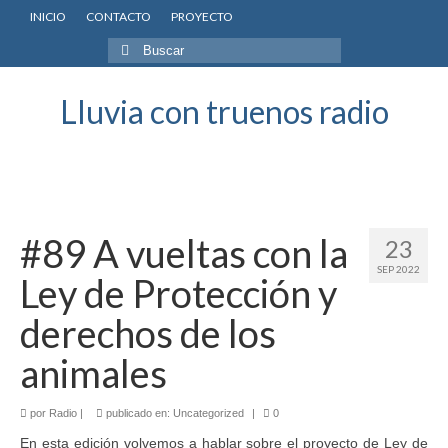
INICIO
CONTACTO
PROYECTO
Buscar
por:
Lluvia con truenos radio
#89 A vueltas con la
23
SEP 2022
Ley de Protección y
derechos de los
animales
por
Radio
|
publicado en:
Uncategorized
|
0
En esta edición volvemos a hablar sobre el proyecto de Ley de