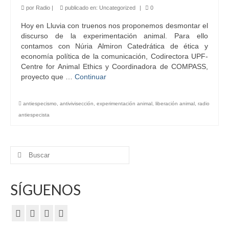
por
Radio
|
publicado en:
Uncategorized
|
0
Hoy en Lluvia con truenos nos proponemos desmontar el
discurso de la experimentación animal. Para ello
contamos con Núria Almiron Catedrática de ética y
economía política de la comunicación, Codirectora UPF-
Centre for Animal Ethics y Coordinadora de COMPASS,
proyecto que …
Continuar
antiespecismo
,
antivivisección
,
experimentación animal
,
liberación animal
,
radio
antiespecista
Buscar
por:
SÍGUENOS