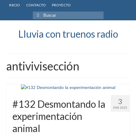
INICIO
CONTACTO
PROYECTO
Buscar
por:
Lluvia con truenos radio
antivivisección
3
#132 Desmontando la
ENE 2025
experimentación
animal