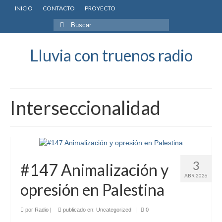
INICIO
CONTACTO
PROYECTO
Buscar
por:
Lluvia con truenos radio
Interseccionalidad
3
#147 Animalización y
ABR 2026
opresión en Palestina
por
Radio
|
publicado en:
Uncategorized
|
0