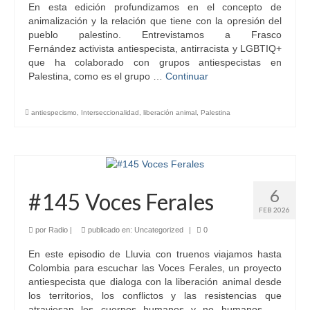
En esta edición profundizamos en el concepto de
animalización y la relación que tiene con la opresión del
pueblo palestino. Entrevistamos a Frasco
Fernández activista antiespecista, antirracista y LGBTIQ+
que ha colaborado con grupos antiespecistas en
Palestina, como es el grupo …
Continuar
antiespecismo
,
Interseccionalidad
,
liberación animal
,
Palestina
6
#145 Voces Ferales
FEB 2026
por
Radio
|
publicado en:
Uncategorized
|
0
En este episodio de Lluvia con truenos viajamos hasta
Colombia para escuchar las Voces Ferales, un proyecto
antiespecista que dialoga con la liberación animal desde
los territorios, los conflictos y las resistencias que
atraviesan los cuerpos humanos y no humanos. …