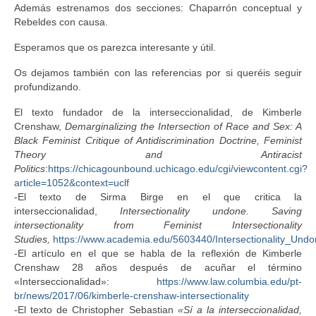
Además estrenamos dos secciones: Chaparrón conceptual y
Rebeldes con causa.
Esperamos que os parezca interesante y útil.
Os dejamos también con las referencias por si queréis seguir
profundizando.
El texto fundador de la interseccionalidad, de Kimberle
Crenshaw,
Demarginalizing the Intersection of Race and Sex: A
Black Feminist Critique of Antidiscrimination Doctrine, Feminist
Theory and Antiracist
Politics
:
https://chicagounbound.uchicago.edu/cgi/viewcontent.cgi?
article=1052&context=uclf
-El texto de Sirma Birge en el que critica la
interseccionalidad,
Intersectionality undone. Saving
intersectionality from Feminist Intersectionality
Studies,
https://www.academia.edu/5603440/Intersectionality_Undon
-El artículo en el que se habla de la reflexión de Kimberle
Crenshaw 28 años después de acuñar el término
«Interseccionalidad»:
https://www.law.columbia.edu/pt-
br/news/2017/06/kimberle-crenshaw-intersectionality
-El texto de Christopher Sebastian
«Sí a la interseccionalidad,