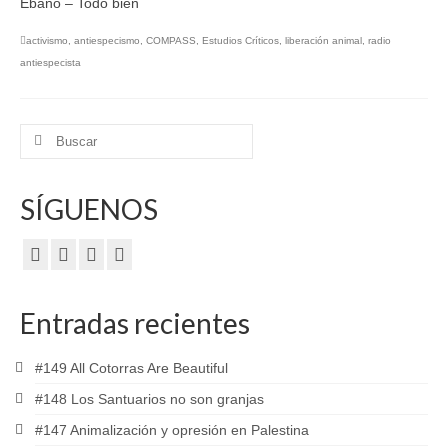
Ébano – Todo bien
activismo
,
antiespecismo
,
COMPASS
,
Estudios Críticos
,
liberación animal
,
radio
antiespecista
Buscar
por:
SÍGUENOS
Entradas recientes
#149 All Cotorras Are Beautiful
#148 Los Santuarios no son granjas
#147 Animalización y opresión en Palestina