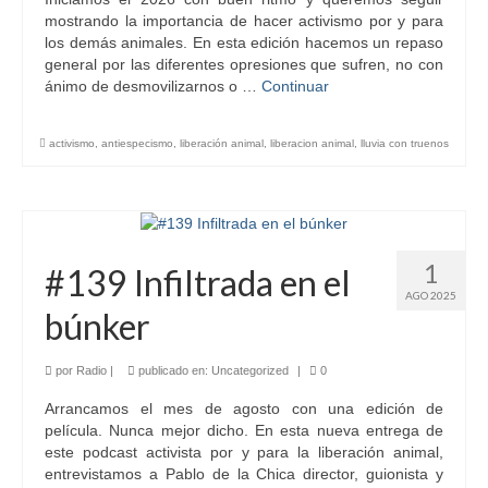
mostrando la importancia de hacer activismo por y para
los demás animales. En esta edición hacemos un repaso
general por las diferentes opresiones que sufren, no con
ánimo de desmovilizarnos o …
Continuar
activismo
,
antiespecismo
,
liberación animal
,
liberacion animal
,
lluvia con truenos
1
#139 Infiltrada en el
AGO 2025
búnker
por
Radio
|
publicado en:
Uncategorized
|
0
Arrancamos el mes de agosto con una edición de
película. Nunca mejor dicho. En esta nueva entrega de
este podcast activista por y para la liberación animal,
entrevistamos a Pablo de la Chica director, guionista y