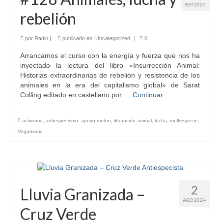
SEP 2024
rebelión
por
Radio
|
publicado en:
Uncategorized
|
0
Arrancamos el curso con la energía y fuerza que nos ha
inyectado la lectura del libro «Insurrección Animal:
Historias extraordinarias de rebelión y resistencia de los
animales en la era del capitalismo global» de Sarat
Colling editado en castellano por …
Continuar
activismo
,
antiespecismo
,
apoyo mutuo
,
liberación animal
,
lucha
,
multiespecie
,
Veganismo
2
Lluvia Granizada –
AGO 2024
Cruz Verde