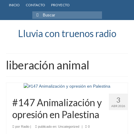
INICIO
CONTACTO
PROYECTO
Buscar
por:
Lluvia con truenos radio
liberación animal
3
#147 Animalización y
ABR 2026
opresión en Palestina
por
Radio
|
publicado en:
Uncategorized
|
0