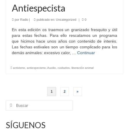
Antiespecista
por
Radio
|
publicado en:
Uncategorized
|
0
En esta edición os traemos un granizado fresquito y útil
para estas fechas. Para ello rescatamos un programa
que hicimos hace unos años con contenido de interés.
Las fechas estivales son un tiempo complicado para los
demás animales: excesivo calor, …
Continuar
activismo
,
antiespecismo
,
Auxilio
,
cuidados
,
liberación animal
Paginación
1
2
»
de
Buscar
por:
entradas
SÍGUENOS