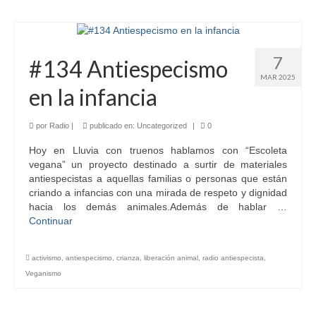
7
#134 Antiespecismo
MAR 2025
en la infancia
por
Radio
|
publicado en:
Uncategorized
|
0
Hoy en Lluvia con truenos hablamos con “Escoleta
vegana” un proyecto destinado a surtir de materiales
antiespecistas a aquellas familias o personas que están
criando a infancias con una mirada de respeto y dignidad
hacia los demás animales.Además de hablar …
Continuar
activismo
,
antiespecismo
,
crianza
,
liberación animal
,
radio antiespecista
,
Veganismo