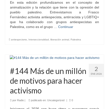
En esta edición profundizamos en el concepto de
animalización y la relación que tiene con la opresión del
pueblo palestino. Entrevistamos a Frasco
Fernández activista antiespecista, antirracista y LGBTIQ+
que ha colaborado con grupos antiespecistas en
Palestina, como es el grupo …
Continuar
antiespecismo
,
Interseccionalidad
,
liberación animal
,
Palestina
2
#144 Más de un millón
ENE 2026
de motivos para hacer
activismo
por
Radio
|
publicado en:
Uncategorized
|
0
Iniciamos el 2026 con buen ritmo y queremos seguir