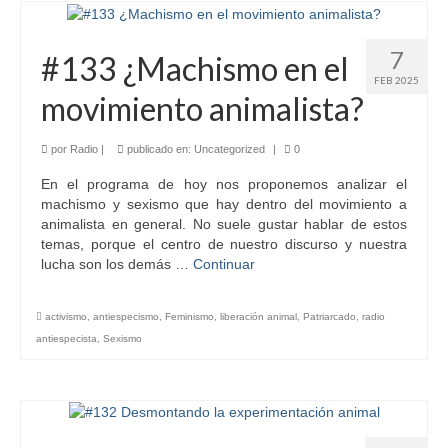
7
#133 ¿Machismo en el
FEB 2025
movimiento animalista?
por
Radio
|
publicado en:
Uncategorized
|
0
En el programa de hoy nos proponemos analizar el
machismo y sexismo que hay dentro del movimiento a
animalista en general. No suele gustar hablar de estos
temas, porque el centro de nuestro discurso y nuestra
lucha son los demás …
Continuar
activismo
,
antiespecismo
,
Feminismo
,
liberación animal
,
Patriarcado
,
radio
antiespecista
,
Sexismo