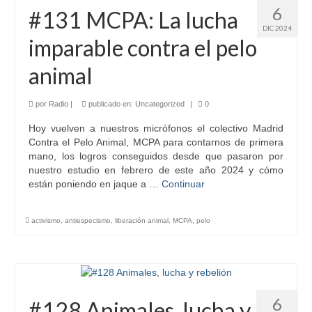
6
#131 MCPA: La lucha
DIC 2024
imparable contra el pelo
animal
por
Radio
|
publicado en:
Uncategorized
|
0
Hoy vuelven a nuestros micrófonos el colectivo Madrid
Contra el Pelo Animal, MCPA para contarnos de primera
mano, los logros conseguidos desde que pasaron por
nuestro estudio en febrero de este año 2024 y cómo
están poniendo en jaque a …
Continuar
activismo
,
antiespecismo
,
liberación animal
,
MCPA
,
pelo
6
#128 Animales, lucha y