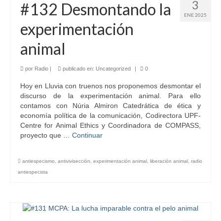
3
#132 Desmontando la
ENE 2025
experimentación
animal
por
Radio
|
publicado en:
Uncategorized
|
0
Hoy en Lluvia con truenos nos proponemos desmontar el
discurso de la experimentación animal. Para ello
contamos con Núria Almiron Catedrática de ética y
economía política de la comunicación, Codirectora UPF-
Centre for Animal Ethics y Coordinadora de COMPASS,
proyecto que …
Continuar
antiespecismo
,
antivivisección
,
experimentación animal
,
liberación animal
,
radio
antiespecista