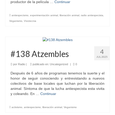
productor de la película …
Continuar
antiespecismo
,
experimentación animal
,
liberación animal
,
radio antiespecista
,
Veganismo
,
Vivotecnia
4
#138 Atzembles
JUL 2025
por
Radio
|
publicado en:
Uncategorized
|
0
Después de 6 años de programas tenemos la suerte y el
honor de seguir conociendo y entrevistando a nuevos
colectivos de base locales que luchan por la liberación
animal. Síntoma de que la lucha antiespecista esta vivita
y coleando. En …
Continuar
activismo
,
antiespecismo
,
liberación animal
,
Veganismo