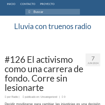
INICIO
CONTACTO
PROYECTO
Buscar
por:
Lluvia con truenos radio
#126 El activismo
7
JUN 2024
como una carrera de
fondo. Corre sin
lesionarte
por
Radio
|
publicado en:
Uncategorized
|
0
Decidir movilizarse para cambiar las injusticias es una decisión