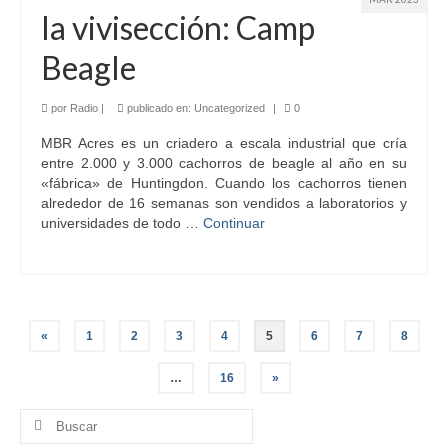
la vivisección: Camp
Beagle
por
Radio
|
publicado en:
Uncategorized
|
0
MBR Acres es un criadero a escala industrial que cría
entre 2.000 y 3.000 cachorros de beagle al año en su
«fábrica» de Huntingdon. Cuando los cachorros tienen
alrededor de 16 semanas son vendidos a laboratorios y
universidades de todo …
Continuar
Paginación
«
1
2
3
4
5
6
7
8
de
…
16
»
entradas
Buscar
por: