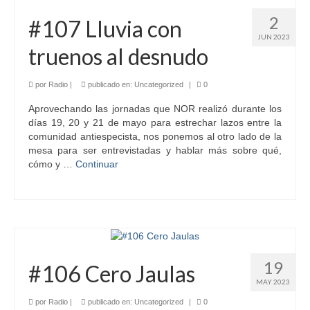
2
#107 Lluvia con
JUN 2023
truenos al desnudo
por
Radio
|
publicado en:
Uncategorized
|
0
Aprovechando las jornadas que NOR realizó durante los
días 19, 20 y 21 de mayo para estrechar lazos entre la
comunidad antiespecista, nos ponemos al otro lado de la
mesa para ser entrevistadas y hablar más sobre qué,
cómo y …
Continuar
19
#106 Cero Jaulas
MAY 2023
por
Radio
|
publicado en:
Uncategorized
|
0