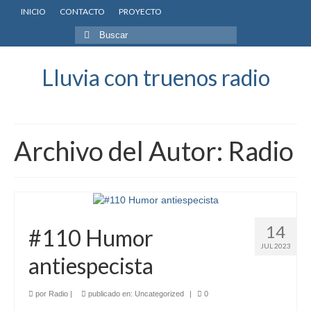
INICIO
CONTACTO
PROYECTO
Buscar
por:
Lluvia con truenos radio
Archivo del Autor: Radio
14
#110 Humor
JUL 2023
antiespecista
por
Radio
|
publicado en:
Uncategorized
|
0