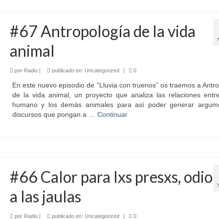
#67 Antropología de la vida
animal
por
Radio
|
publicado en:
Uncategorized
|
0
En este nuevo episodio de “Lluvia con truenos” os traemos a Antr
de la vida animal, un proyecto que analiza las relaciones entr
humano y los demás animales para así poder generar argum
discursos que pongan a …
Continuar
#66 Calor para lxs presxs, odio
a las jaulas
por
Radio
|
publicado en:
Uncategorized
|
0