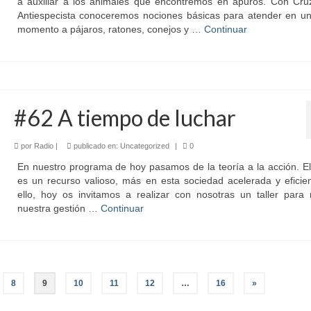
a auxiliar a los animales que encontremos en apuros. Con Cru
Antiespecista conoceremos nociones básicas para atender en un
momento a pájaros, ratones, conejos y …
Continuar
#62 A tiempo de luchar
por
Radio
|
publicado en:
Uncategorized
|
0
En nuestro programa de hoy pasamos de la teoría a la acción. E
es un recurso valioso, más en esta sociedad acelerada y eficie
ello, hoy os invitamos a realizar con nosotras un taller para 
nuestra gestión …
Continuar
8
9
10
11
12
…
16
»