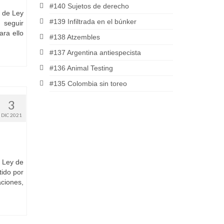
#140 Sujetos de derecho
o de Ley
#139 Infiltrada en el búnker
 seguir
ara ello
#138 Atzembles
#137 Argentina antiespecista
#136 Animal Testing
#135 Colombia sin toreo
3
DIC 2021
e Ley de
ido por
ciones,