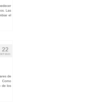
bedecer
mos. Las
mbiar el
22
OCT 2021
gares de
l. Como
o de los