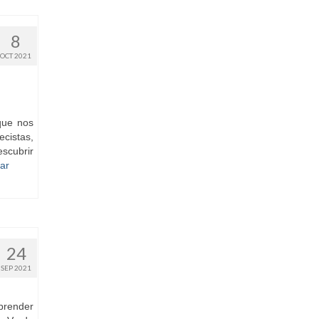
8
OCT 2021
que nos
ecistas,
escubrir
ar
24
SEP 2021
aprender