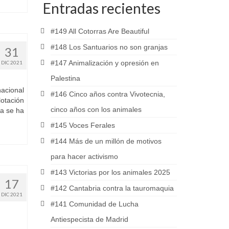
Entradas recientes
#149 All Cotorras Are Beautiful
#148 Los Santuarios no son granjas
31
#147 Animalización y opresión en
DIC 2021
Palestina
nacional
#146 Cinco años contra Vivotecnia,
otación
cinco años con los animales
ya se ha
#145 Voces Ferales
#144 Más de un millón de motivos
para hacer activismo
#143 Victorias por los animales 2025
17
#142 Cantabria contra la tauromaquia
DIC 2021
#141 Comunidad de Lucha
Antiespecista de Madrid