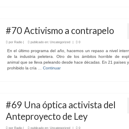
#70 Activismo a contrapelo
por
Radio
|
publicado en:
Uncategorized
|
0
En el último programa del año, hacemos un repaso a nivel inter
de la industria peletera. Otro de los ámbitos horrible de expl
animal que se lleva peleando desde hace décadas. En 21 países 
prohibido la cría …
Continuar
#69 Una óptica activista del
Anteproyecto de Ley
por
Radio
|
publicado en:
Uncategorized
|
0