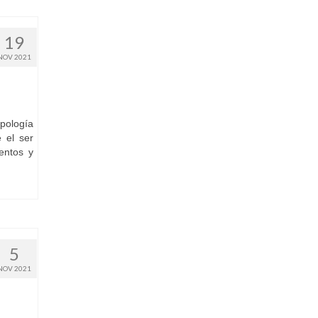
19
NOV 2021
opología
e el ser
entos y
5
NOV 2021