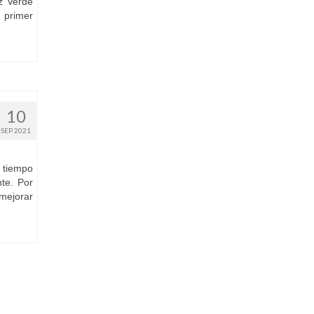
z Verde
 primer
10
SEP 2021
l tiempo
nte. Por
mejorar