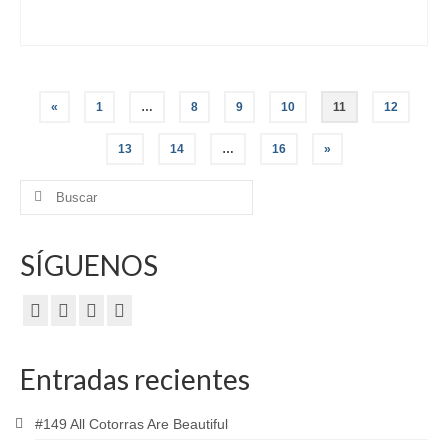
Paginación
«
1
…
8
9
10
11
12
de
13
14
…
16
»
entradas
Buscar
por:
SÍGUENOS
Entradas recientes
#149 All Cotorras Are Beautiful