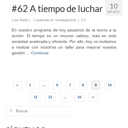
10
#62 A tiempo de luchar
SEP 2021
por
Radio
|
publicado en:
Uncategorized
|
0
En nuestro programa de hoy pasamos de la teoría a la
acción. El tiempo es un recurso valioso, más en esta
sociedad acelerada y eficiente. Por ello, hoy os invitamos
a realizar con nosotras un taller para mejorar nuestra
gestión …
Continuar
Paginación
«
1
…
6
7
8
9
10
de
11
12
…
16
»
entradas
Buscar
por: