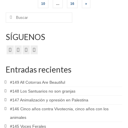
de
10
…
16
»
entradas
Buscar
por:
SÍGUENOS
Entradas recientes
#149 All Cotorras Are Beautiful
#148 Los Santuarios no son granjas
#147 Animalización y opresión en Palestina
#146 Cinco años contra Vivotecnia, cinco años con los
animales
#145 Voces Ferales