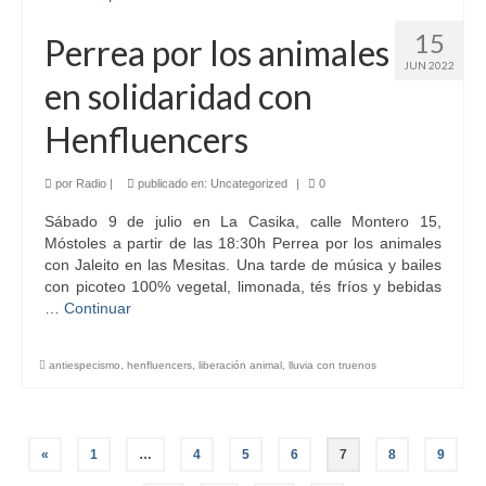
15
Perrea por los animales
JUN 2022
en solidaridad con
Henfluencers
por
Radio
|
publicado en:
Uncategorized
|
0
Sábado 9 de julio en La Casika, calle Montero 15,
Móstoles a partir de las 18:30h Perrea por los animales
con Jaleito en las Mesitas. Una tarde de música y bailes
con picoteo 100% vegetal, limonada, tés fríos y bebidas
…
Continuar
antiespecismo
,
henfluencers
,
liberación animal
,
lluvia con truenos
Paginación
«
1
…
4
5
6
7
8
9