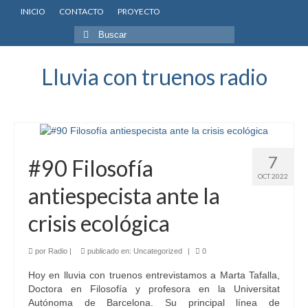
INICIO
CONTACTO
PROYECTO
Buscar
por:
Lluvia con truenos radio
7
#90 Filosofía
OCT 2022
antiespecista ante la
crisis ecológica
por
Radio
|
publicado en:
Uncategorized
|
0
Hoy en lluvia con truenos entrevistamos a Marta Tafalla,
Doctora en Filosofía y profesora en la Universitat
Autónoma de Barcelona. Su principal línea de