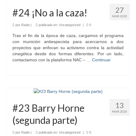
27
#24 ¡No a la caza!
MAR 2020
por
Radio
|
publicado en:
Uncategorized
|
0
Tras el fin de la época de caza, cargamos el programa
con munición antiespecista para acercarnos a dos
proyectos que enfocan su activismo contra la actividad
cinegética desde dos formas diferentes. Por un lado,
contactamos con la plataforma NAC – …
Continuar
13
#23 Barry Horne
MAR 2020
(segunda parte)
por
Radio
|
publicado en:
Uncategorized
|
0