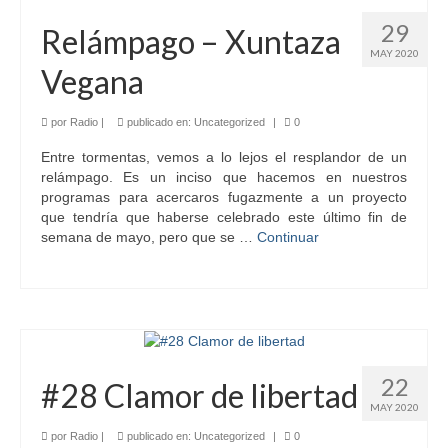
29
Relámpago – Xuntaza
MAY 2020
Vegana
por
Radio
|
publicado en:
Uncategorized
|
0
Entre tormentas, vemos a lo lejos el resplandor de un
relámpago. Es un inciso que hacemos en nuestros
programas para acercaros fugazmente a un proyecto
que tendría que haberse celebrado este último fin de
semana de mayo, pero que se …
Continuar
22
#28 Clamor de libertad
MAY 2020
por
Radio
|
publicado en:
Uncategorized
|
0