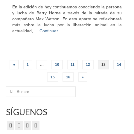
En la edición de hoy continuamos conociendo la persona
y lucha de Barry Horne a través de la mirada de su
compañero Max Watson. En esta aparte se reflexionará
más sobre la lucha por la liberación animal en la
actualidad, …
Continuar
Paginación
«
1
…
10
11
12
13
14
de
15
16
»
entradas
Buscar
por:
SÍGUENOS