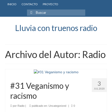
INICIO
CONTACTO
PROYECTO
Buscar
por:
Lluvia con truenos radio
Archivo del Autor: Radio
3
#31 Veganismo y
JUL 2020
racismo
por
Radio
|
publicado en:
Uncategorized
|
0