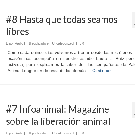
#8 Hasta que todas seamos
libres
por
Radio
|
publicado en:
Uncategorized
|
0
Como cada quince días volvemos a tronar desde los micrófonos. 
ocasión nos acompaña en nuestro estudio Laura L. Ruíz perio
activista, para explicarnos la labor de las compañeras de Pale
Animal League en defensa de los demás …
Continuar
#7 Infoanimal: Magazine
sobre la liberación animal
por
Radio
|
publicado en:
Uncategorized
|
0