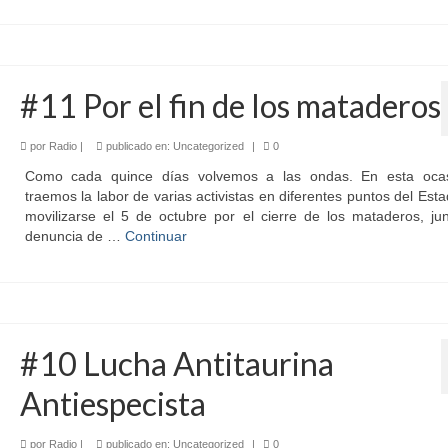
#11 Por el fin de los mataderos
por
Radio
|
publicado en:
Uncategorized
|
0
Como cada quince días volvemos a las ondas. En esta oca
traemos la labor de varias activistas en diferentes puntos del Est
movilizarse el 5 de octubre por el cierre de los mataderos, ju
denuncia de …
Continuar
#10 Lucha Antitaurina
Antiespecista
por
Radio
|
publicado en:
Uncategorized
|
0