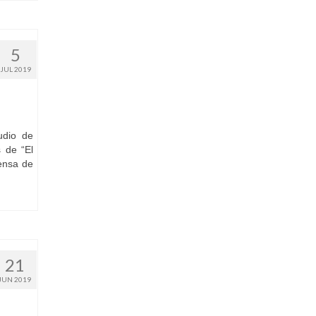
5
JUL 2019
udio de
 de “El
fensa de
21
JUN 2019