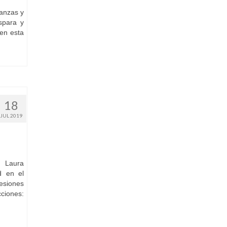
ranzas y
spara y
 en esta
18
JUL 2019
n Laura
d en el
resiones
ciones: