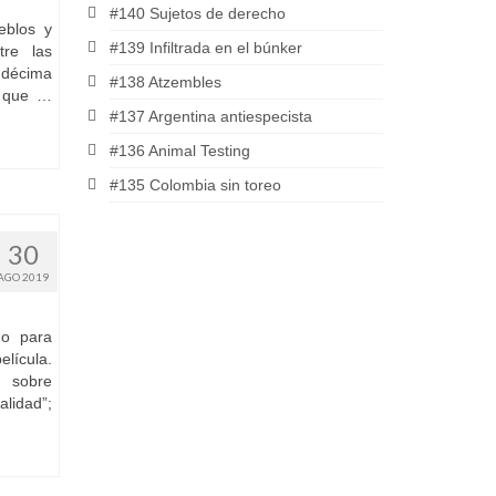
#140 Sujetos de derecho
eblos y
#139 Infiltrada en el búnker
tre las
 décima
#138 Atzembles
s que …
#137 Argentina antiespecista
#136 Animal Testing
#135 Colombia sin toreo
30
AGO 2019
go para
elícula.
s sobre
alidad”;