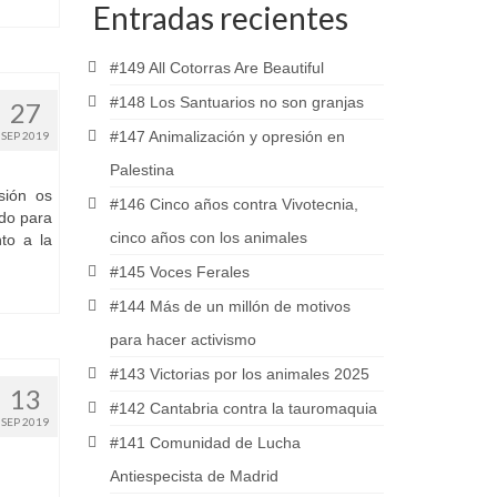
Entradas recientes
#149 All Cotorras Are Beautiful
#148 Los Santuarios no son granjas
27
#147 Animalización y opresión en
SEP 2019
Palestina
sión os
#146 Cinco años contra Vivotecnia,
ado para
cinco años con los animales
nto a la
#145 Voces Ferales
#144 Más de un millón de motivos
para hacer activismo
#143 Victorias por los animales 2025
13
#142 Cantabria contra la tauromaquia
SEP 2019
#141 Comunidad de Lucha
Antiespecista de Madrid