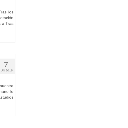
ras los
lotación
s a Tras
7
JUN 2019
nuestra
mano lo
Estudios