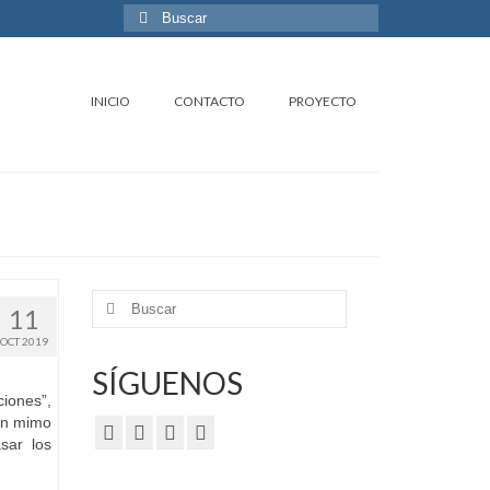
Buscar
por:
INICIO
CONTACTO
PROYECTO
Buscar
11
por:
OCT 2019
SÍGUENOS
ciones”,
on mimo
sar los