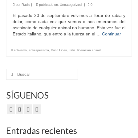
por
Radio
|
publicado en:
Uncategorized
|
0
El pasado 20 de septiembre volvimos a llorar de rabia y
dolor, como cada vez que vemos o nos enteramos del
asesinato de cualquier animal no humano. Esta vez fue el
Estado italiano, que entro a la fuerza en el …
Continuar
activismo
,
antiespecismo
,
Cuori Liberi
,
Italia
,
liberación animal
Buscar
por:
SÍGUENOS
Entradas recientes