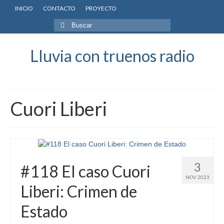
INICIO
CONTACTO
PROYECTO
Buscar
por:
Lluvia con truenos radio
Cuori Liberi
3
#118 El caso Cuori
NOV 2023
Liberi: Crimen de
Estado