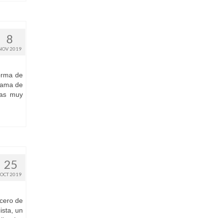
8
NOV 2019
orma de
rama de
ias muy
25
OCT 2019
rcero de
ista, un