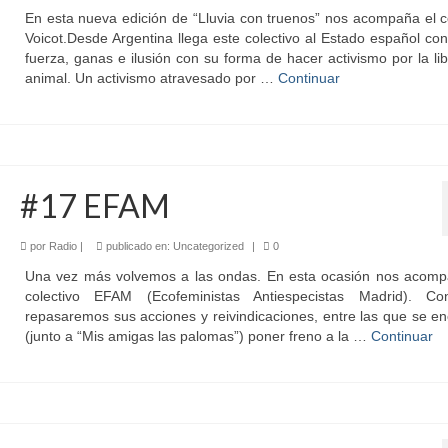
En esta nueva edición de “Lluvia con truenos” nos acompaña el c
Voicot.Desde Argentina llega este colectivo al Estado español c
fuerza, ganas e ilusión con su forma de hacer activismo por la li
animal. Un activismo atravesado por …
Continuar
#17 EFAM
por
Radio
|
publicado en:
Uncategorized
|
0
Una vez más volvemos a las ondas. En esta ocasión nos acomp
colectivo EFAM (Ecofeministas Antiespecistas Madrid). Co
repasaremos sus acciones y reivindicaciones, entre las que se e
(junto a “Mis amigas las palomas”) poner freno a la …
Continuar