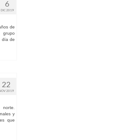
6
DIC 2019
años de
n grupo
 día de
22
NOV 2019
 norte.
males y
nes que