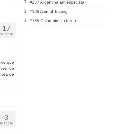
#137 Argentina antiespecista
#136 Animal Testing
#135 Colombia sin toreo
17
ENE 2020
tivo que
avés de
hora de
r
3
ENE 2020