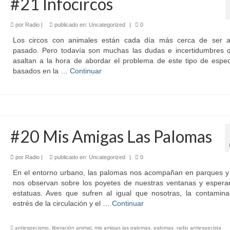
#21 Infocircos
por
Radio
|
publicado en:
Uncategorized
|
0
Los circos con animales están cada día más cerca de ser a
pasado. Pero todavía son muchas las dudas e incertidumbres 
asaltan a la hora de abordar el problema de este tipo de espec
basados en la …
Continuar
#20 Mis Amigas Las Palomas
por
Radio
|
publicado en:
Uncategorized
|
0
En el entorno urbano, las palomas nos acompañan en parques y 
nos observan sobre los poyetes de nuestras ventanas y espera
estatuas. Aves que sufren al igual que nosotras, la contaminac
estrés de la circulación y el …
Continuar
antiespecismo
,
liberación animal
,
mis amigas las palomas
,
palomas
,
radio antiespecista