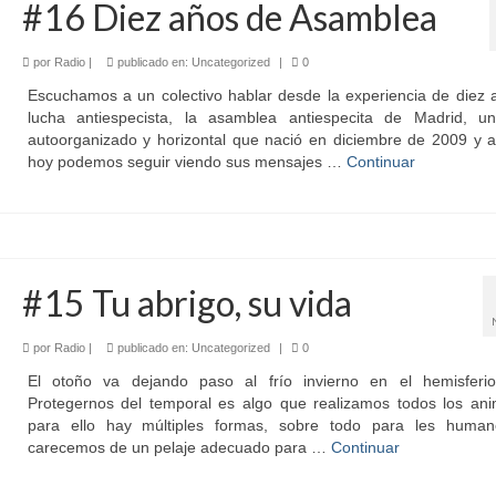
#16 Diez años de Asamblea
por
Radio
|
publicado en:
Uncategorized
|
0
Escuchamos a un colectivo hablar desde la experiencia de diez 
lucha antiespecista, la asamblea antiespecita de Madrid, u
autoorganizado y horizontal que nació en diciembre de 2009 y a
hoy podemos seguir viendo sus mensajes …
Continuar
#15 Tu abrigo, su vida
por
Radio
|
publicado en:
Uncategorized
|
0
El otoño va dejando paso al frío invierno en el hemisferio
Protegernos del temporal es algo que realizamos todos los ani
para ello hay múltiples formas, sobre todo para les huma
carecemos de un pelaje adecuado para …
Continuar