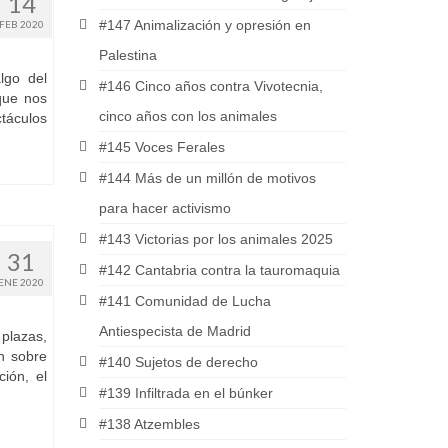
14
#147 Animalización y opresión en
FEB 2020
Palestina
lgo del
#146 Cinco años contra Vivotecnia,
que nos
cinco años con los animales
táculos
#145 Voces Ferales
#144 Más de un millón de motivos
para hacer activismo
#143 Victorias por los animales 2025
31
#142 Cantabria contra la tauromaquia
ENE 2020
#141 Comunidad de Lucha
Antiespecista de Madrid
plazas,
n sobre
#140 Sujetos de derecho
ión, el
#139 Infiltrada en el búnker
#138 Atzembles