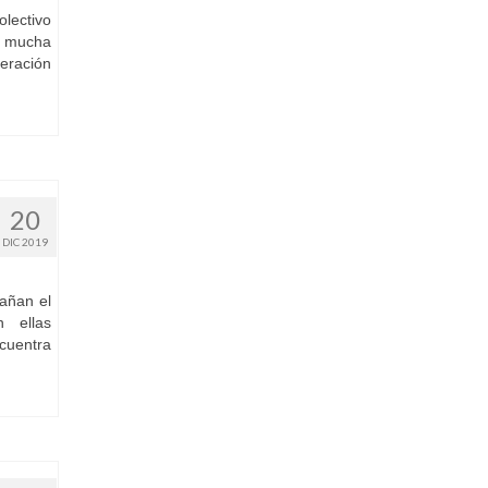
olectivo
on mucha
beración
20
DIC 2019
añan el
n ellas
ncuentra