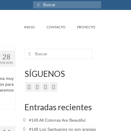
Buscar
por:
INICIO
CONTACTO
PROYECTO
Buscar
28
por:
FEB 2020
SÍGUENOS
ama muy
os para
laremos
Entradas recientes
#149 All Cotorras Are Beautiful
#148 Los Santuarios no son granjas