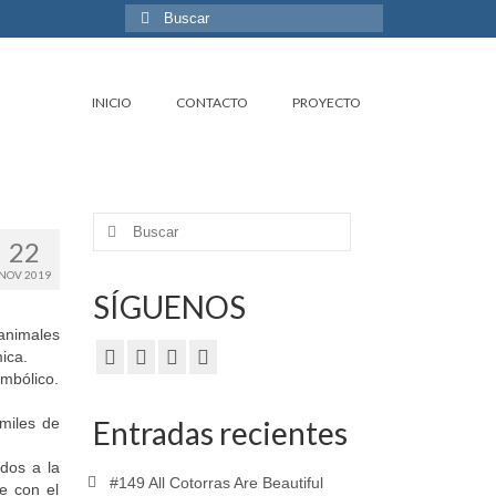
Buscar
por:
INICIO
CONTACTO
PROYECTO
Buscar
22
por:
NOV 2019
SÍGUENOS
 animales
ica.
imbólico.
 miles de
Entradas recientes
ados a la
#149 All Cotorras Are Beautiful
e con el