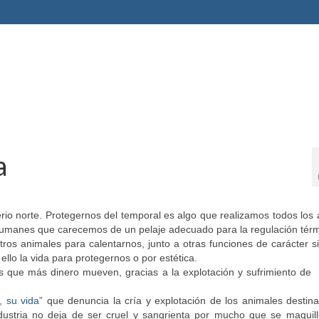
a
ferio norte. Protegernos del temporal es algo que realizamos todos los
s humanes que carecemos de un pelaje adecuado para la regulación térm
otros animales para calentarnos, junto a otras funciones de carácter s
ello la vida para protegernos o por estética.
es que más dinero mueven, gracias a la explotación y sufrimiento de
, su vida”
que denuncia la cría y explotación de los animales destin
dustria no deja de ser cruel y sangrienta por mucho que se maquill