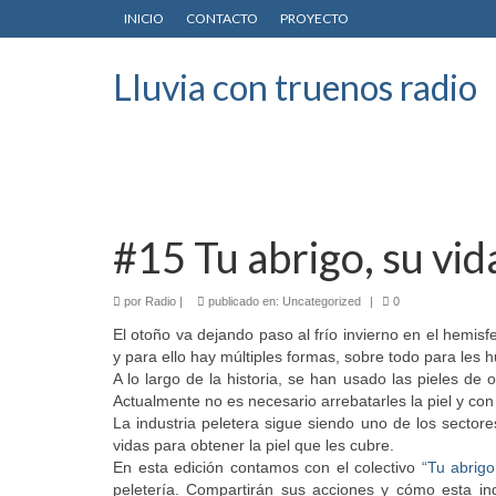
INICIO
CONTACTO
PROYECTO
Lluvia con truenos radio
#15 Tu abrigo, su vid
por
Radio
|
publicado en:
Uncategorized
|
0
El otoño va dejando paso al frío invierno en el hemis
y para ello hay múltiples formas, sobre todo para le
A lo largo de la historia, se han usado las pieles de 
Actualmente no es necesario arrebatarles la piel y con 
La industria peletera sigue siendo uno de los sector
vidas para obtener la piel que les cubre.
En esta edición contamos con el colectivo
“Tu abrigo
peletería. Compartirán sus acciones y cómo esta in