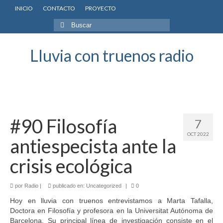
INICIO
CONTACTO
PROYECTO
Buscar
por:
Lluvia con truenos radio
#90 Filosofía
7
OCT 2022
antiespecista ante la
crisis ecológica
por
Radio
|
publicado en:
Uncategorized
|
0
Hoy en lluvia con truenos entrevistamos a Marta Tafalla,
Doctora en Filosofía y profesora en la Universitat Autónoma de
Barcelona. Su principal línea de investigación consiste en el