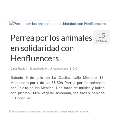
15
Perrea por los animales
JUN 2022
en solidaridad con
Henfluencers
por
Radio
|
publicado en:
Uncategorized
|
0
Sábado 9 de julio en La Casika, calle Montero 15,
Móstoles a partir de las 18:30h Perrea por los animales
con Jaleito en las Mesitas. Una tarde de música y bailes
con picoteo 100% vegetal, limonada, tés fríos y bebidas
…
Continuar
antiespecismo
,
henfluencers
,
liberación animal
,
lluvia con truenos