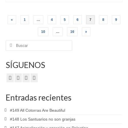
Paginación
«
1
…
4
5
6
7
8
9
de
10
…
16
»
entradas
Buscar
por:
SÍGUENOS
Entradas recientes
#149 All Cotorras Are Beautiful
#148 Los Santuarios no son granjas
#147 Animalización y opresión en Palestina