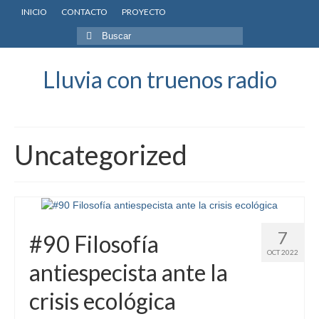
INICIO
CONTACTO
PROYECTO
Buscar
por:
Lluvia con truenos radio
Uncategorized
7
#90 Filosofía
OCT 2022
antiespecista ante la
crisis ecológica