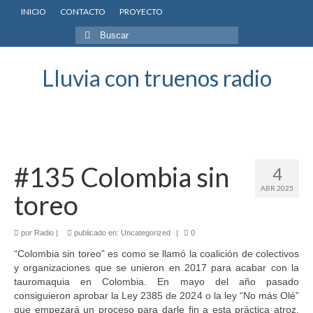
INICIO
CONTACTO
PROYECTO
Buscar
por:
Lluvia con truenos radio
#135 Colombia sin
4
ABR 2025
toreo
por
Radio
|
publicado en:
Uncategorized
|
0
“Colombia sin toreo” es como se llamó la coalición de colectivos
y organizaciones que se unieron en 2017 para acabar con la
tauromaquia en Colombia. En mayo del año pasado
consiguieron aprobar la Ley 2385 de 2024 o la ley “No más Olé”
que empezará un proceso para darle fin a esta práctica atroz.