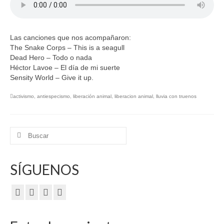
Las canciones que nos acompañaron:
The Snake Corps – This is a seagull
Dead Hero – Todo o nada
Héctor Lavoe – El día de mi suerte
Sensity World – Give it up.
activismo
,
antiespecismo
,
liberación animal
,
liberacion animal
,
lluvia con truenos
Buscar
por:
SÍGUENOS