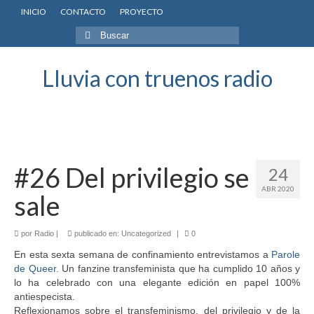
INICIO
CONTACTO
PROYECTO
Buscar
por:
Lluvia con truenos radio
#26 Del privilegio se
24
ABR 2020
sale
por
Radio
|
publicado en:
Uncategorized
|
0
En esta sexta semana de confinamiento entrevistamos a
Parole
de Queer.
Un fanzine transfeminista que ha cumplido 10 años y
lo ha celebrado con una elegante edición en papel 100%
antiespecista.
Reflexionamos sobre el transfeminismo, del privilegio y de la