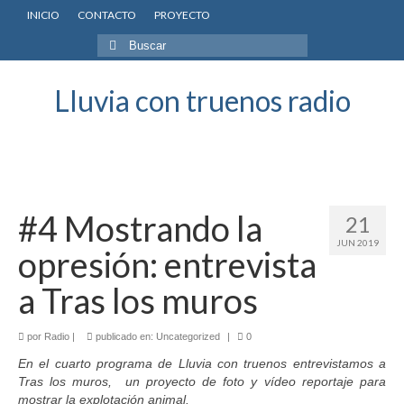
INICIO
CONTACTO
PROYECTO
Buscar
por:
Lluvia con truenos radio
#4 Mostrando la
21
JUN 2019
opresión: entrevista
a Tras los muros
por
Radio
|
publicado en:
Uncategorized
|
0
En el cuarto programa de Lluvia con truenos entrevistamos a
Tras los muros, un proyecto de foto y vídeo reportaje para
mostrar la explotación animal.