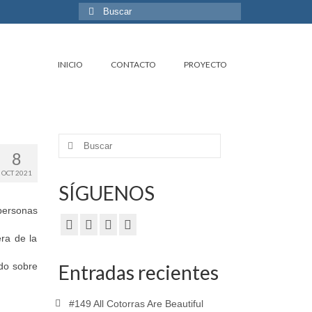
Buscar
por:
INICIO
CONTACTO
PROYECTO
Buscar
8
por:
OCT 2021
SÍGUENOS
personas
era de la
ndo sobre
Entradas recientes
#149 All Cotorras Are Beautiful