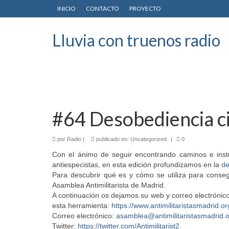
INICIO
CONTACTO
PROYECTO
Lluvia con truenos radio
#64 Desobediencia civ
por
Radio
|
publicado en:
Uncategorized
|
0
Con el ánimo de seguir encontrando caminos e inst
antiespecistas, en esta edición profundizamos en la
de
Para descubrir qué es y cómo se utiliza para conseg
Asamblea Antimilitarista de Madrid.
A continuación os dejamos su web y correo electrónico
esta herramienta:
https://www.antimilitaristasmadrid.or
Correo electrónico:
asamblea@antimilitaristasmadrid.
Twitter:
https://twitter.com/Antimilitarist2