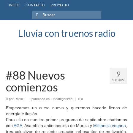
INICIO
CONTACTO
PROYECTO
Buscar
por:
Lluvia con truenos radio
#88 Nuevos
9
SEP 2022
comienzos
por
Radio
|
publicado en:
Uncategorized
|
0
Empezamos un curso nuevo y queremos hacerlo llenas de
energía e ilusión.
Para ello en nuestro primer programa de septiembre charlamos
con
AGA
, Asamblea antiespecista de Murcia y
Militancia vegana
,
tres colectivos de reciente creación rebosantes de motivación,