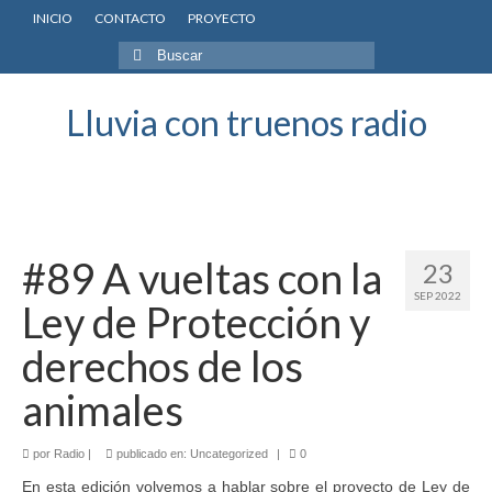
INICIO
CONTACTO
PROYECTO
Buscar
por:
Lluvia con truenos radio
#89 A vueltas con la
23
SEP 2022
Ley de Protección y
derechos de los
animales
por
Radio
|
publicado en:
Uncategorized
|
0
En esta edición volvemos a hablar sobre el proyecto de Ley de