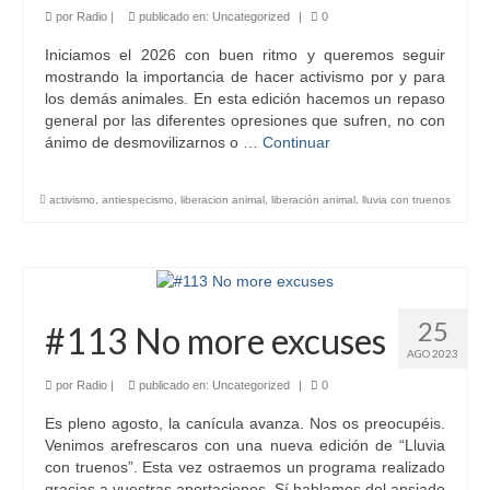
por
Radio
|
publicado en:
Uncategorized
|
0
Iniciamos el 2026 con buen ritmo y queremos seguir
mostrando la importancia de hacer activismo por y para
los demás animales. En esta edición hacemos un repaso
general por las diferentes opresiones que sufren, no con
ánimo de desmovilizarnos o …
Continuar
activismo
,
antiespecismo
,
liberacion animal
,
liberación animal
,
lluvia con truenos
25
#113 No more excuses
AGO 2023
por
Radio
|
publicado en:
Uncategorized
|
0
Es pleno agosto, la canícula avanza. Nos os preocupéis.
Venimos arefrescaros con una nueva edición de “Lluvia
con truenos”. Esta vez ostraemos un programa realizado
gracias a vuestras aportaciones. Sí,hablamos del ansiado