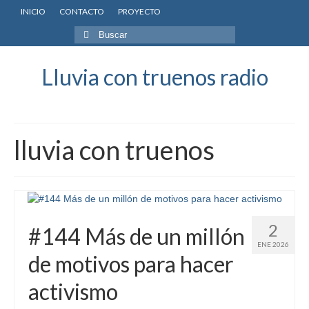
INICIO
CONTACTO
PROYECTO
Buscar
por:
Lluvia con truenos radio
lluvia con truenos
2
#144 Más de un millón
ENE 2026
de motivos para hacer
activismo