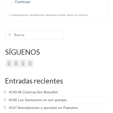
…
Continuar
antiespecismo
,
henfluencers
,
liberación animal
,
lluvia con truenos
Buscar
por:
SÍGUENOS
Entradas recientes
#149 All Cotorras Are Beautiful
#148 Los Santuarios no son granjas
#147 Animalización y opresión en Palestina