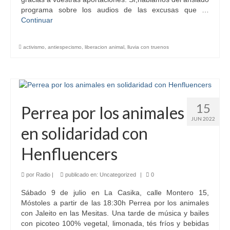
programa sobre los audios de las excusas que …
Continuar
activismo
,
antiespecismo
,
liberacion animal
,
lluvia con truenos
15
Perrea por los animales
JUN 2022
en solidaridad con
Henfluencers
por
Radio
|
publicado en:
Uncategorized
|
0
Sábado 9 de julio en La Casika, calle Montero 15,
Móstoles a partir de las 18:30h Perrea por los animales
con Jaleito en las Mesitas. Una tarde de música y bailes
con picoteo 100% vegetal, limonada, tés fríos y bebidas