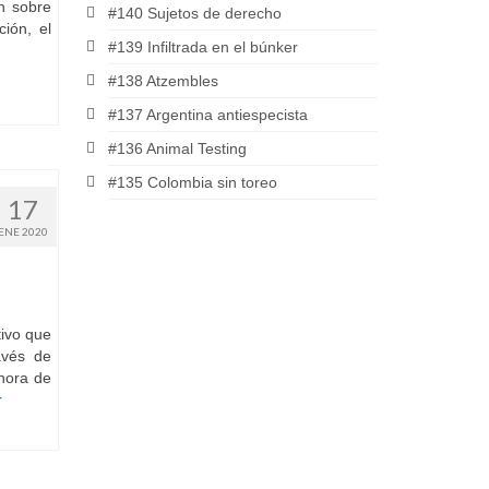
n sobre
#140 Sujetos de derecho
ión, el
#139 Infiltrada en el búnker
#138 Atzembles
#137 Argentina antiespecista
#136 Animal Testing
#135 Colombia sin toreo
17
ENE 2020
tivo que
avés de
hora de
r