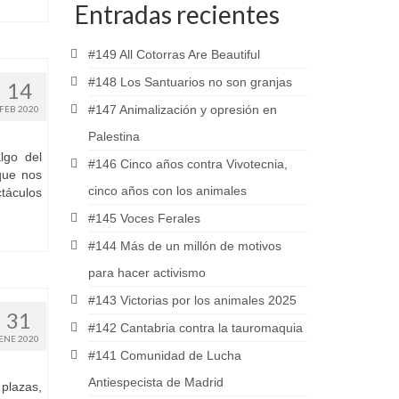
Entradas recientes
#149 All Cotorras Are Beautiful
#148 Los Santuarios no son granjas
14
#147 Animalización y opresión en
FEB 2020
Palestina
lgo del
#146 Cinco años contra Vivotecnia,
que nos
cinco años con los animales
táculos
#145 Voces Ferales
#144 Más de un millón de motivos
para hacer activismo
#143 Victorias por los animales 2025
31
#142 Cantabria contra la tauromaquia
ENE 2020
#141 Comunidad de Lucha
Antiespecista de Madrid
plazas,