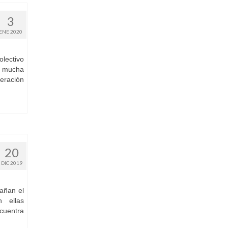
3
ENE 2020
olectivo
on mucha
beración
20
DIC 2019
añan el
n ellas
ncuentra