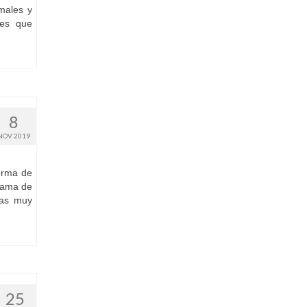
males y
nes que
8
NOV 2019
orma de
rama de
ias muy
25