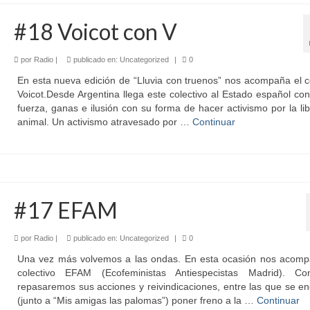
#18 Voicot con V
por
Radio
|
publicado en:
Uncategorized
|
0
En esta nueva edición de “Lluvia con truenos” nos acompaña el c
Voicot.Desde Argentina llega este colectivo al Estado español c
fuerza, ganas e ilusión con su forma de hacer activismo por la li
animal. Un activismo atravesado por …
Continuar
#17 EFAM
por
Radio
|
publicado en:
Uncategorized
|
0
Una vez más volvemos a las ondas. En esta ocasión nos acomp
colectivo EFAM (Ecofeministas Antiespecistas Madrid). Co
repasaremos sus acciones y reivindicaciones, entre las que se e
(junto a “Mis amigas las palomas”) poner freno a la …
Continuar