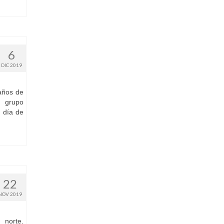
6
DIC 2019
años de
n grupo
 día de
22
NOV 2019
 norte.