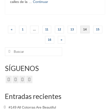
calles de la …
Continuar
Paginación
«
1
…
11
12
13
14
15
de
16
»
entradas
Buscar
por:
SÍGUENOS
Entradas recientes
#149 All Cotorras Are Beautiful