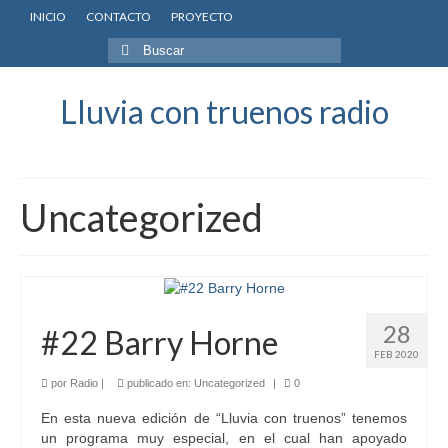
INICIO
CONTACTO
PROYECTO
Buscar
por:
Lluvia con truenos radio
Uncategorized
28
#22 Barry Horne
FEB 2020
por
Radio
|
publicado en:
Uncategorized
|
0
En esta nueva edición de “Lluvia con truenos” tenemos
un programa muy especial, en el cual han apoyado