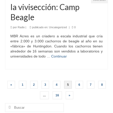
la vivisección: Camp
Beagle
por
Radio
|
publicado en:
Uncategorized
|
0
MBR Acres es un criadero a escala industrial que cría
entre 2.000 y 3.000 cachorros de beagle al año en su
«fábrica» de Huntingdon. Cuando los cachorros tienen
alrededor de 16 semanas son vendidos a laboratorios y
universidades de todo …
Continuar
Paginación
«
1
2
3
4
5
6
7
8
de
…
16
»
entradas
Buscar
por: