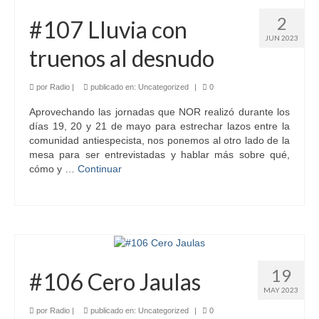
2
#107 Lluvia con
JUN 2023
truenos al desnudo
por
Radio
|
publicado en:
Uncategorized
|
0
Aprovechando las jornadas que NOR realizó durante los
días 19, 20 y 21 de mayo para estrechar lazos entre la
comunidad antiespecista, nos ponemos al otro lado de la
mesa para ser entrevistadas y hablar más sobre qué,
cómo y …
Continuar
19
#106 Cero Jaulas
MAY 2023
por
Radio
|
publicado en:
Uncategorized
|
0