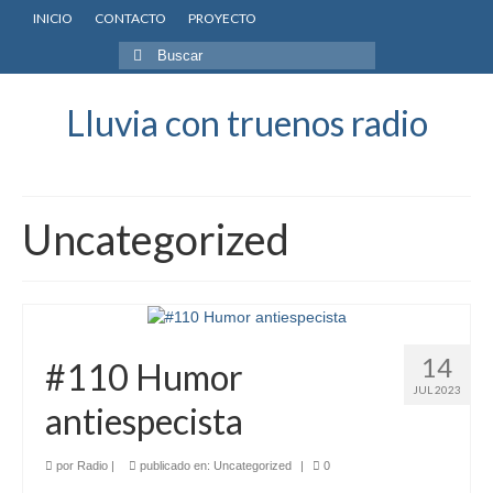
INICIO
CONTACTO
PROYECTO
Buscar
por:
Lluvia con truenos radio
Uncategorized
14
#110 Humor
JUL 2023
antiespecista
por
Radio
|
publicado en:
Uncategorized
|
0