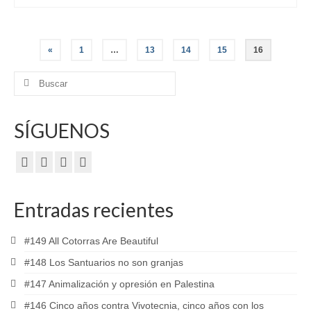
Paginación
«
1
…
13
14
15
16
de
Buscar
por:
entradas
SÍGUENOS
Entradas recientes
#149 All Cotorras Are Beautiful
#148 Los Santuarios no son granjas
#147 Animalización y opresión en Palestina
#146 Cinco años contra Vivotecnia, cinco años con los