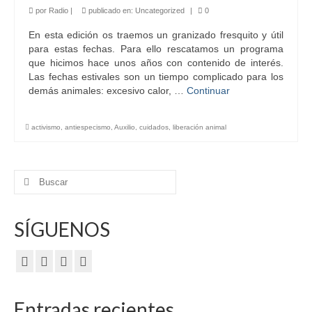
por
Radio
|
publicado en:
Uncategorized
|
0
En esta edición os traemos un granizado fresquito y útil
para estas fechas. Para ello rescatamos un programa
que hicimos hace unos años con contenido de interés.
Las fechas estivales son un tiempo complicado para los
demás animales: excesivo calor, …
Continuar
activismo
,
antiespecismo
,
Auxilio
,
cuidados
,
liberación animal
Buscar
por:
SÍGUENOS
Entradas recientes