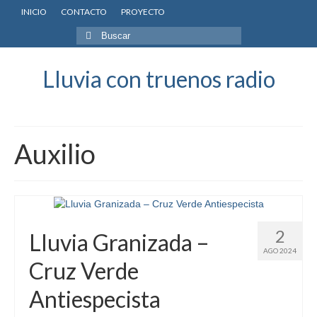
INICIO
CONTACTO
PROYECTO
Buscar
por:
Lluvia con truenos radio
Auxilio
2
Lluvia Granizada –
AGO 2024
Cruz Verde
Antiespecista