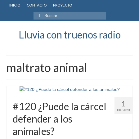
INICIO
CONTACTO
PROYECTO
Buscar
por:
Lluvia con truenos radio
maltrato animal
1
#120 ¿Puede la cárcel
DIC 2023
defender a los
animales?