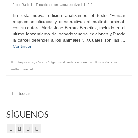
por
Radio
|
publicado en:
Uncategorized
|
0
En esta nueva edición analizamos el texto “Pensar
respuestas eficaces y constructivas al maltrato animal”
con su autora María José Bernuz Beneitez, incluido en el
último lanzamiento de ochodoscuatro ediciones ¿Puede
la cárcel defender a los animales?. ¿Cuáles son las …
Continuar
antiespecismo
,
cárcel
,
código penal
,
justicia restaurativa
,
liberación animal
,
maltrato animal
Buscar
por:
SÍGUENOS