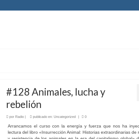
#128 Animales, lucha y
rebelión
por
Radio
|
publicado en:
Uncategorized
|
0
Arrancamos el curso con la energía y fuerza que nos ha inyec
lectura del libro «Insurrección Animal: Historias extraordinarias de 
y resistencia de los animales en la era del capitalismo global» 