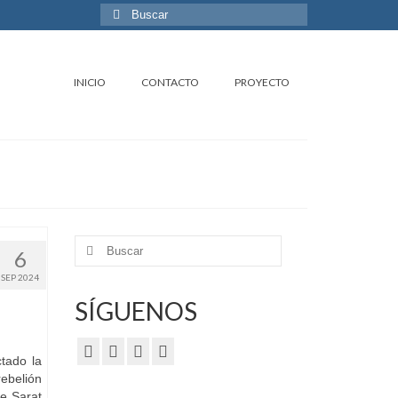
Buscar
por:
INICIO
CONTACTO
PROYECTO
Buscar
6
por:
SEP 2024
SÍGUENOS
tado la
rebelión
de Sarat