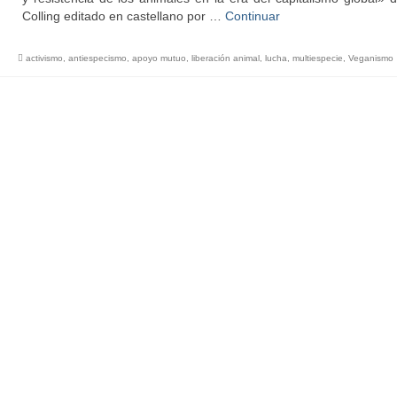
Colling editado en castellano por …
Continuar
activismo
,
antiespecismo
,
apoyo mutuo
,
liberación animal
,
lucha
,
multiespecie
,
Veganismo