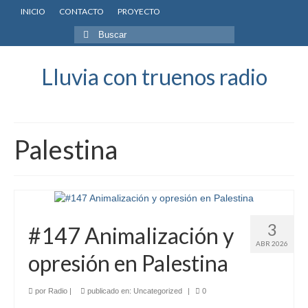
INICIO
CONTACTO
PROYECTO
Buscar
por:
Lluvia con truenos radio
Palestina
3
#147 Animalización y
ABR 2026
opresión en Palestina
por
Radio
|
publicado en:
Uncategorized
|
0