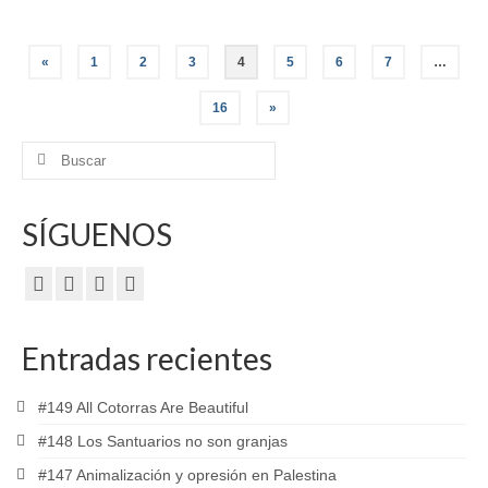
Paginación
«
1
2
3
4
5
6
7
…
de
16
»
entradas
Buscar
por:
SÍGUENOS
Entradas recientes
#149 All Cotorras Are Beautiful
#148 Los Santuarios no son granjas
#147 Animalización y opresión en Palestina