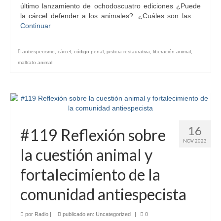
último lanzamiento de ochodoscuatro ediciones ¿Puede
la cárcel defender a los animales?. ¿Cuáles son las …
Continuar
antiespecismo
,
cárcel
,
código penal
,
justicia restaurativa
,
liberación animal
,
maltrato animal
16
#119 Reflexión sobre
NOV 2023
la cuestión animal y
fortalecimiento de la
comunidad antiespecista
por
Radio
|
publicado en:
Uncategorized
|
0