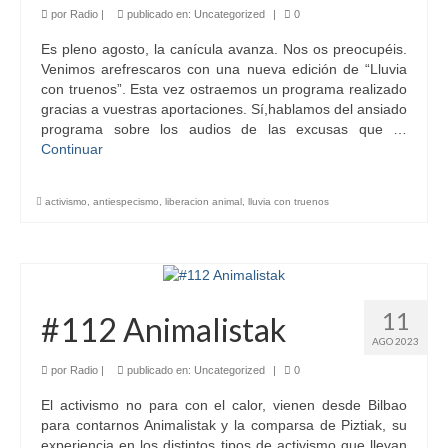
por
Radio
|
publicado en:
Uncategorized
|
0
Es pleno agosto, la canícula avanza. Nos os preocupéis.
Venimos arefrescaros con una nueva edición de “Lluvia
con truenos”. Esta vez ostraemos un programa realizado
gracias a vuestras aportaciones. Sí,hablamos del ansiado
programa sobre los audios de las excusas que …
Continuar
activismo
,
antiespecismo
,
liberacion animal
,
lluvia con truenos
11
#112 Animalistak
AGO 2023
por
Radio
|
publicado en:
Uncategorized
|
0
El activismo no para con el calor, vienen desde Bilbao
para contarnos Animalistak y la comparsa de Piztiak, su
experiencia en los distintos tipos de activismo que llevan