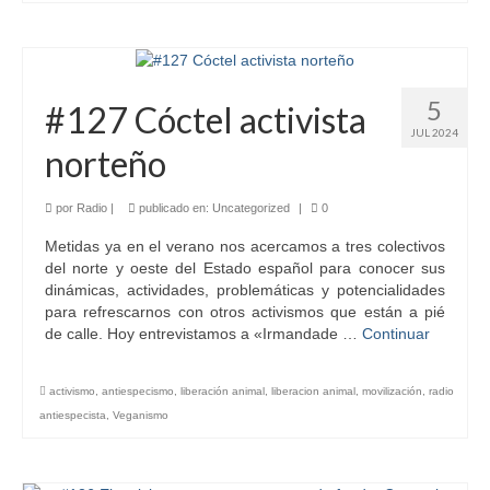
5
#127 Cóctel activista
JUL 2024
norteño
por
Radio
|
publicado en:
Uncategorized
|
0
Metidas ya en el verano nos acercamos a tres colectivos
del norte y oeste del Estado español para conocer sus
dinámicas, actividades, problemáticas y potencialidades
para refrescarnos con otros activismos que están a pié
de calle. Hoy entrevistamos a «Irmandade …
Continuar
activismo
,
antiespecismo
,
liberación animal
,
liberacion animal
,
movilización
,
radio
antiespecista
,
Veganismo