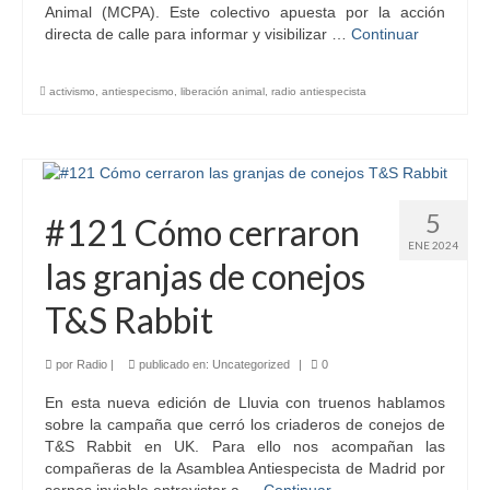
Animal (MCPA). Este colectivo apuesta por la acción
directa de calle para informar y visibilizar …
Continuar
activismo
,
antiespecismo
,
liberación animal
,
radio antiespecista
5
#121 Cómo cerraron
ENE 2024
las granjas de conejos
T&S Rabbit
por
Radio
|
publicado en:
Uncategorized
|
0
En esta nueva edición de Lluvia con truenos hablamos
sobre la campaña que cerró los criaderos de conejos de
T&S Rabbit en UK. Para ello nos acompañan las
compañeras de la Asamblea Antiespecista de Madrid por
sernos inviable entrevistar a …
Continuar