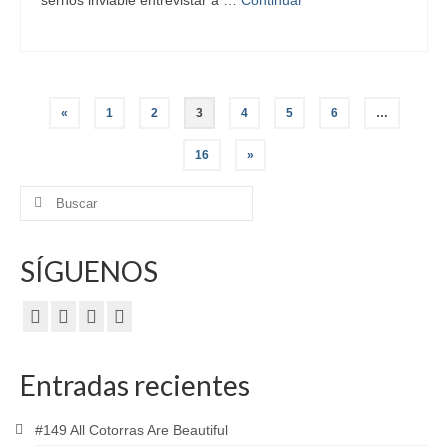
Paginación
«
1
2
3
4
5
6
…
de
16
»
entradas
Buscar
por:
SÍGUENOS
Entradas recientes
#149 All Cotorras Are Beautiful