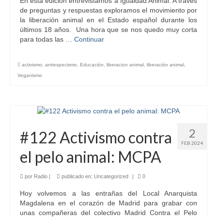
En esta edición entrevistamos a Igualdad Animal. A través
de preguntas y respuestas exploramos el movimiento por
la liberación animal en el Estado español durante los
últimos 18 años. Una hora que se nos quedo muy corta
para todas las …
Continuar
activismo
,
antiespecismo
,
Educación
,
liberacion animal
,
liberación animal
,
Veganismo
2
#122 Activismo contra
FEB 2024
el pelo animal: MCPA
por
Radio
|
publicado en:
Uncategorized
|
0
Hoy volvemos a las entrañas del Local Anarquista
Magdalena en el corazón de Madrid para grabar con
unas compañeras del colectivo Madrid Contra el Pelo