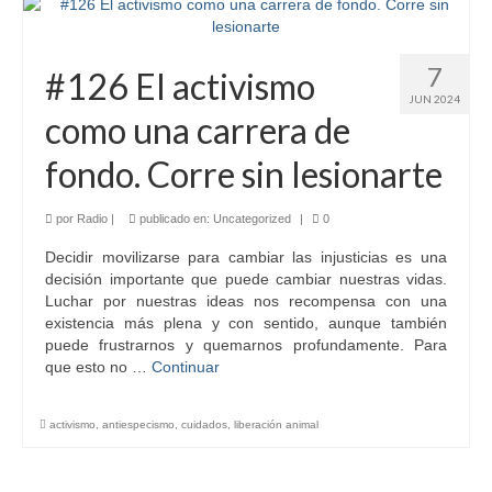
7
#126 El activismo
JUN 2024
como una carrera de
fondo. Corre sin lesionarte
por
Radio
|
publicado en:
Uncategorized
|
0
Decidir movilizarse para cambiar las injusticias es una
decisión importante que puede cambiar nuestras vidas.
Luchar por nuestras ideas nos recompensa con una
existencia más plena y con sentido, aunque también
puede frustrarnos y quemarnos profundamente. Para
que esto no …
Continuar
activismo
,
antiespecismo
,
cuidados
,
liberación animal