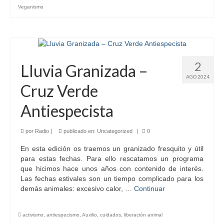
Veganismo
2
Lluvia Granizada –
AGO 2024
Cruz Verde
Antiespecista
por
Radio
|
publicado en:
Uncategorized
|
0
En esta edición os traemos un granizado fresquito y útil
para estas fechas. Para ello rescatamos un programa
que hicimos hace unos años con contenido de interés.
Las fechas estivales son un tiempo complicado para los
demás animales: excesivo calor, …
Continuar
activismo
,
antiespecismo
,
Auxilio
,
cuidados
,
liberación animal