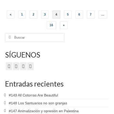
Paginación
«
1
2
3
4
5
6
7
…
de
16
»
entradas
Buscar
por:
SÍGUENOS
Entradas recientes
#149 All Cotorras Are Beautiful
#148 Los Santuarios no son granjas
#147 Animalización y opresión en Palestina