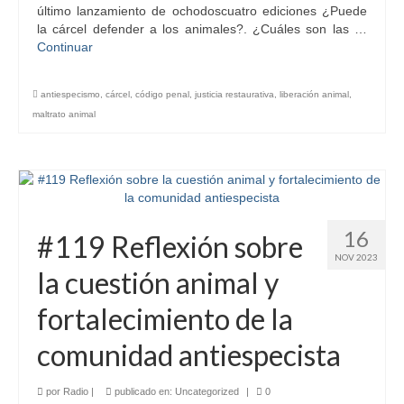
último lanzamiento de ochodoscuatro ediciones ¿Puede
la cárcel defender a los animales?. ¿Cuáles son las …
Continuar
antiespecismo
,
cárcel
,
código penal
,
justicia restaurativa
,
liberación animal
,
maltrato animal
16
#119 Reflexión sobre
NOV 2023
la cuestión animal y
fortalecimiento de la
comunidad antiespecista
por
Radio
|
publicado en:
Uncategorized
|
0