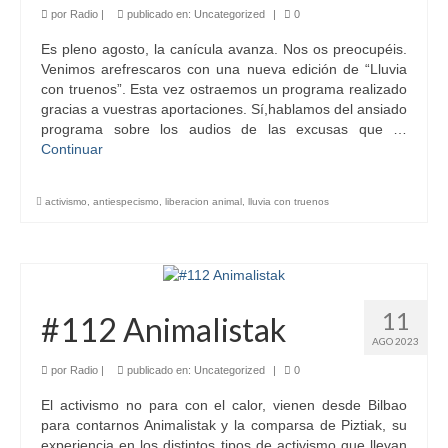
por
Radio
|
publicado en:
Uncategorized
|
0
Es pleno agosto, la canícula avanza. Nos os preocupéis.
Venimos arefrescaros con una nueva edición de “Lluvia
con truenos”. Esta vez ostraemos un programa realizado
gracias a vuestras aportaciones. Sí,hablamos del ansiado
programa sobre los audios de las excusas que …
Continuar
activismo
,
antiespecismo
,
liberacion animal
,
lluvia con truenos
11
#112 Animalistak
AGO 2023
por
Radio
|
publicado en:
Uncategorized
|
0
El activismo no para con el calor, vienen desde Bilbao
para contarnos Animalistak y la comparsa de Piztiak, su
experiencia en los distintos tipos de activismo que llevan